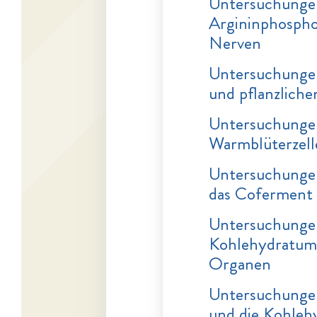
Untersuchungen
Argininphospho
Nerven
Untersuchungen
und pflanzlich
Untersuchungen
Warmblüterzell
Untersuchungen
das Coferment
Untersuchungen
Kohlehydratums
Organen
Untersuchunge
und die Kohleh