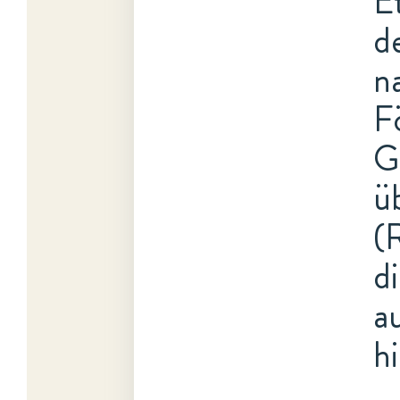
E
d
n
F
G
ü
(
d
a
h