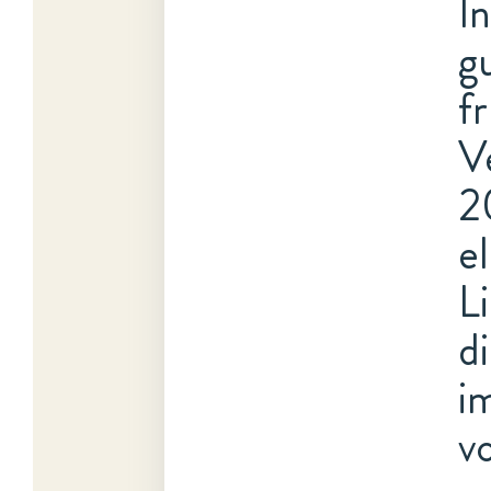
I
g
f
V
2
e
L
d
i
v