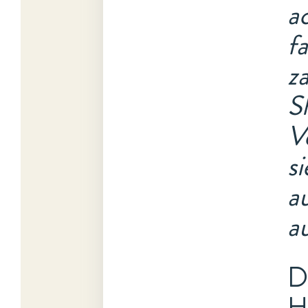
a
fa
z
S
V
s
a
a
D
H