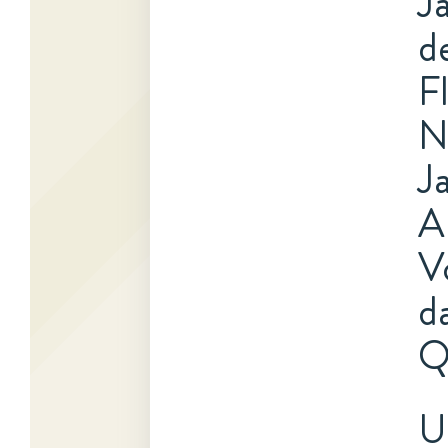
J
d
F
N
J
A
V
d
Q
U