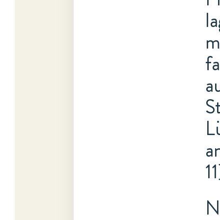
l
m
f
a
S
L
a
11
N