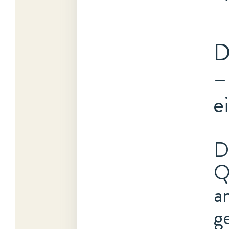
D
–
e
D
Q
a
g