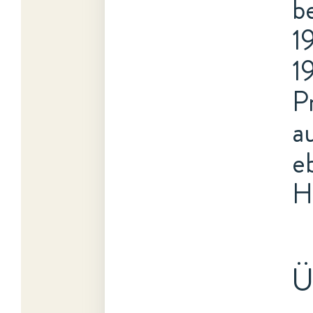
b
1
1
P
a
e
H
Ü