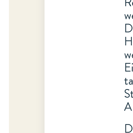
R
w
D
H
w
E
t
S
A
D