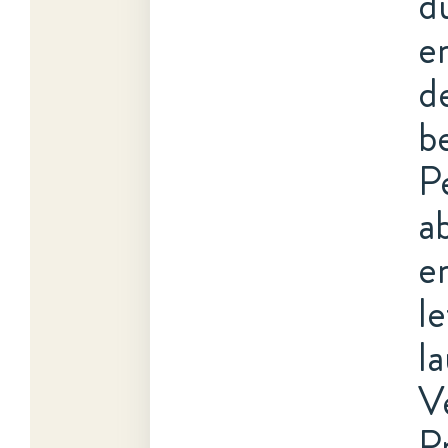
d
e
d
b
P
a
e
l
l
V
P