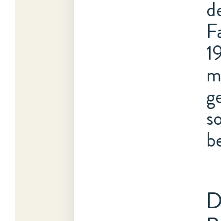
d
F
1
m
g
s
b
D