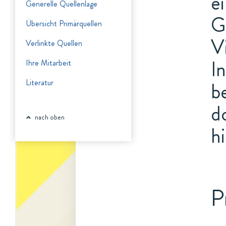
e
Generelle Quellenlage
G
Übersicht Primärquellen
V
Verlinkte Quellen
I
Ihre Mitarbeit
Literatur
b
d
nach oben
h
P