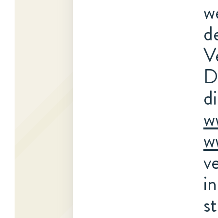
w
d
V
D
d
w
w
v
i
s