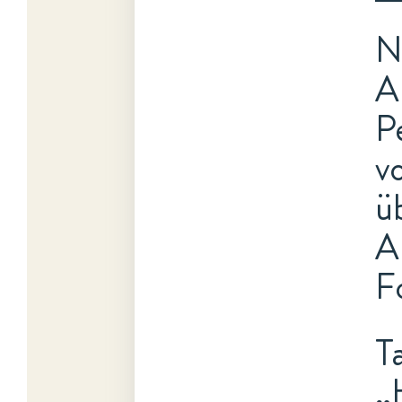
N
A
P
v
ü
A
F
T
„