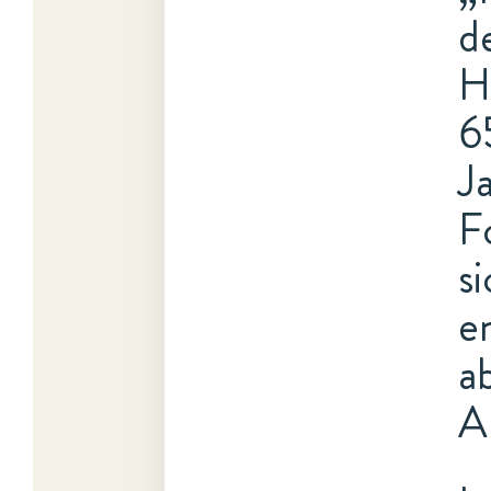
d
H
6
J
F
s
e
a
A