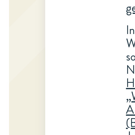
g
I
W
s
N
H
„
A
(