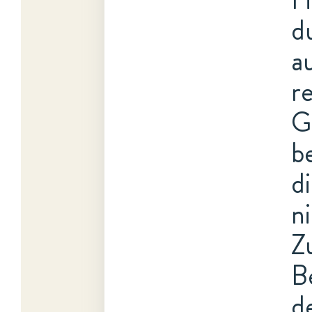
d
a
r
G
b
d
n
Z
B
d