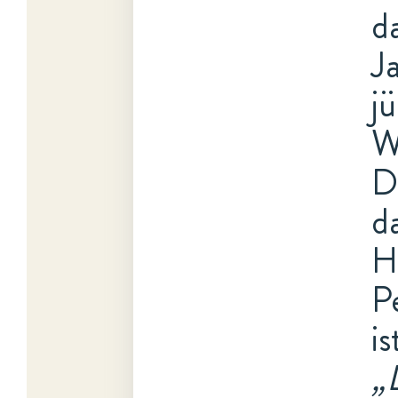
d
J
j
W
D
d
H
P
i
„