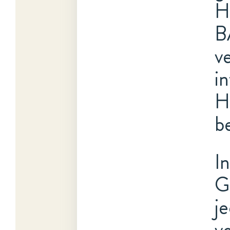
H
B
v
i
H
b
I
G
j
v