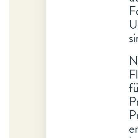
F
U
s
N
F
f
P
P
e