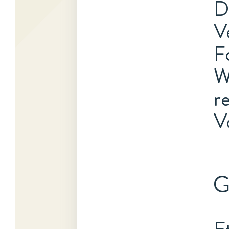
D
V
F
W
r
V
G