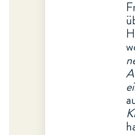
F
ü
H
w
n
A
e
au
K
h