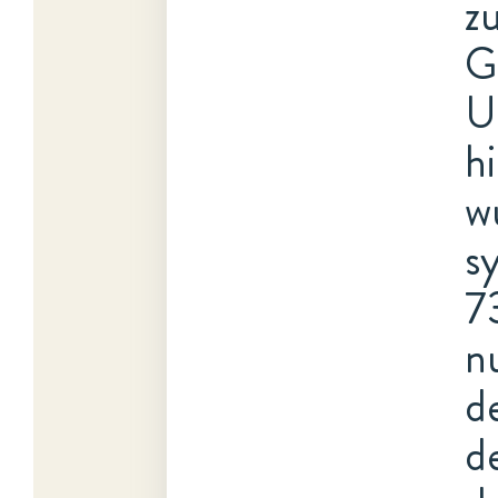
z
G
U
h
w
s
7
n
d
d