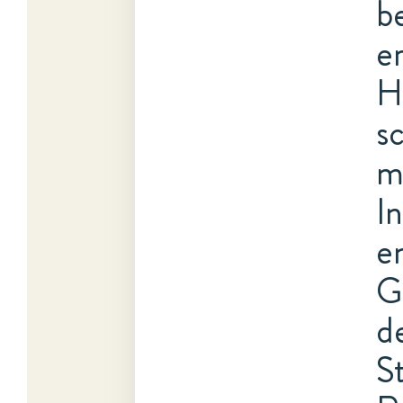
b
e
H
s
m
I
e
G
d
S