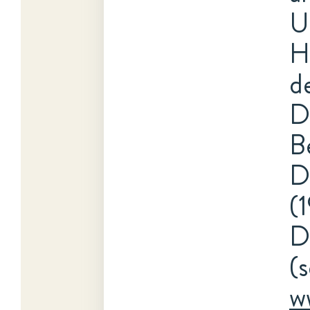
U
H
d
D
B
D
(
D
(
w