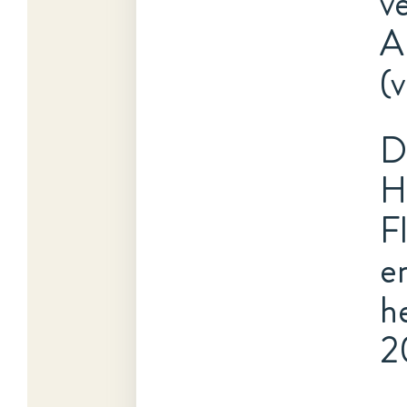
v
A
(
D
H
F
e
h
2