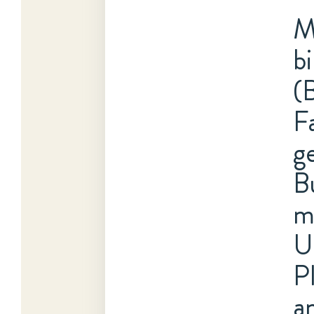
M
b
(
F
g
B
m
U
P
a