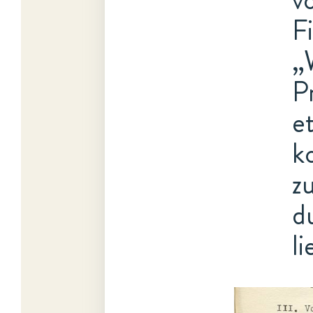
F
„
P
e
k
z
d
li