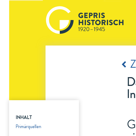
Z
D
I
INHALT
G
Primärquellen