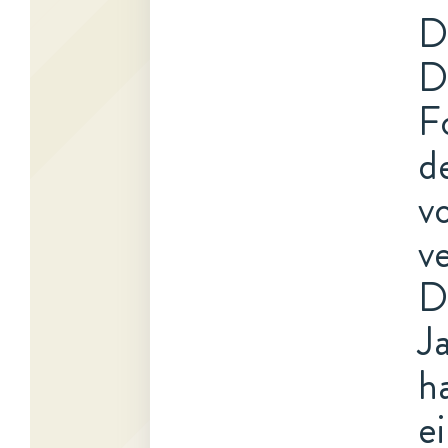
D
D
F
d
v
v
D
J
h
e