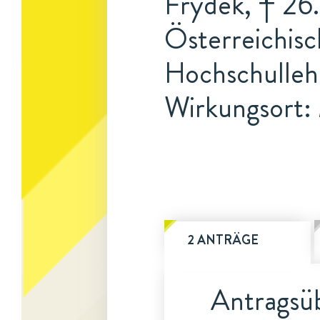
Frýdek, † 26.
Österreichisc
Hochschulleh
Wirkungsort:
2 ANTRÄGE
Antragsüb