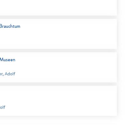
 Brauchtum
 Museen
r, Adolf
olf