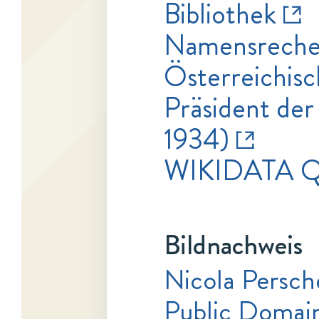
Bibliothek
Namensrecher
Österreichisc
Präsident de
1934)
WIKIDATA 
Bildnachweis
Nicola Persch
Public Domai