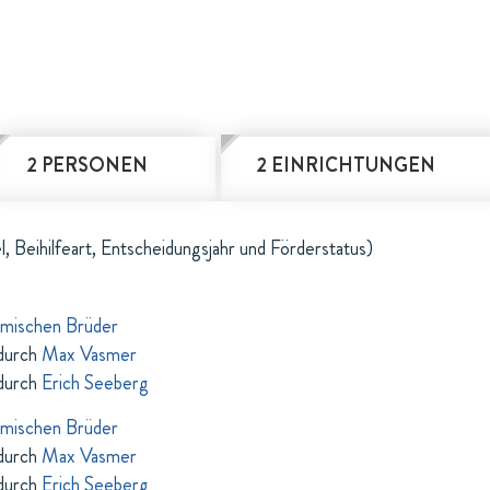
2 PERSONEN
2 EINRICHTUNGEN
l, Beihilfeart, Entscheidungsjahr und Förderstatus)
hmischen Brüder
durch
Max Vasmer
durch
Erich Seeberg
hmischen Brüder
durch
Max Vasmer
durch
Erich Seeberg