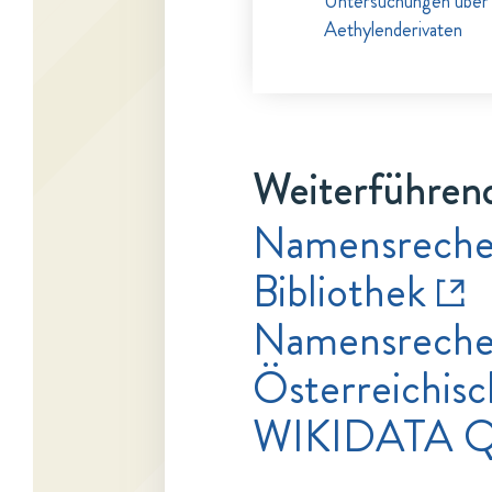
Untersuchungen über 
Aethylenderivaten
Weiterführend
Namensrecher
Bibliothek
Namensrecher
Österreichisc
WIKIDATA Q