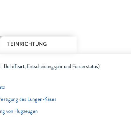
1 EINRICHTUNG
l, Beihilfeart, Entscheidungsjahr und Förderstatus)
atz
rfestigung des Lungen-Käses
ung von Flugzeugen