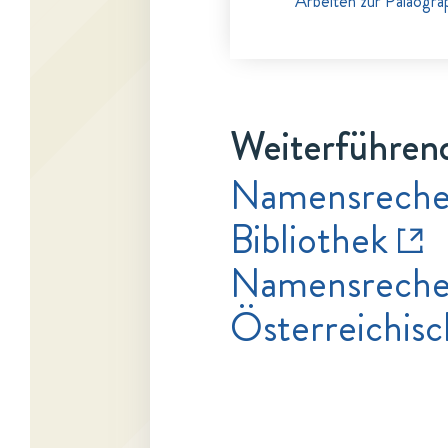
Arbeiten zur Paläogra
Weiterführend
Namensrecher
Bibliothek
Namensrecher
Österreichisc