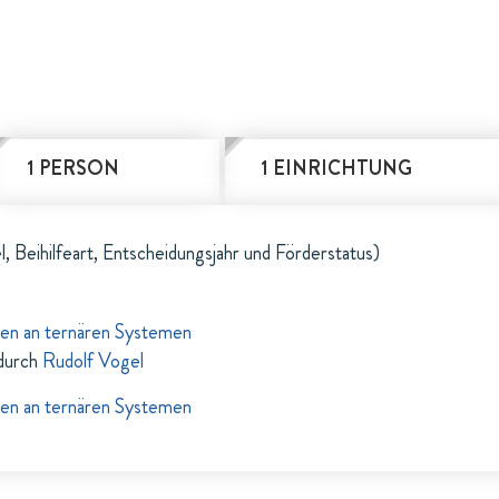
1 PERSON
1 EINRICHTUNG
l, Beihilfeart, Entscheidungsjahr und Förderstatus)
en an ternären Systemen
durch
Rudolf Vogel
en an ternären Systemen