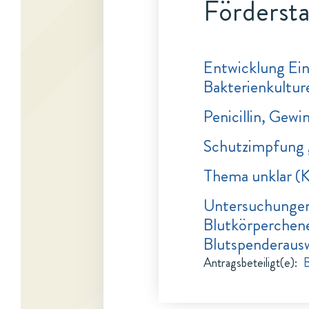
Fördersta
Entwicklung Ein
Bakterienkultur
Penicillin, Gew
Schutzimpfung 
Thema unklar (K
Untersuchungen
Blutkörperchen
Blutspenderausw
Antragsbeteiligt(e)
:
B