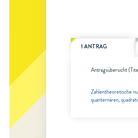
1 ANTRAG
Antragsübersicht (Tite
Zahlentheoretische n
quanternären, quadra