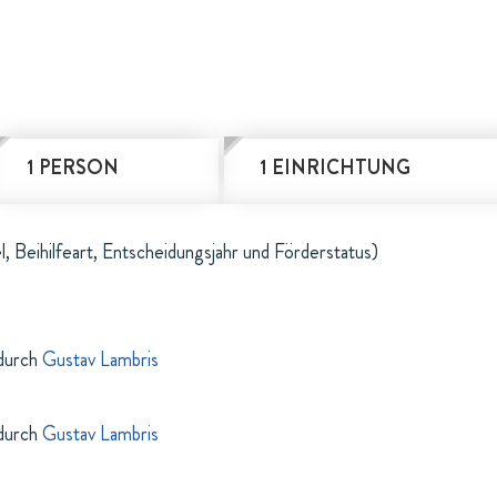
1 PERSON
1 EINRICHTUNG
l, Beihilfeart, Entscheidungsjahr und Förderstatus)
durch
Gustav Lambris
durch
Gustav Lambris