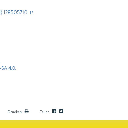
D) 128505710
.
-SA 4.0.
Drucken
Teilen