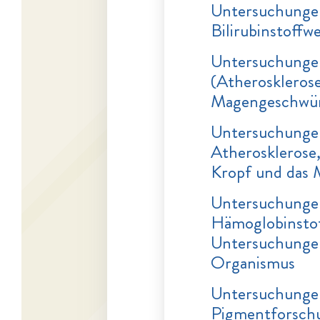
Untersuchungen
Bilirubinstoffw
Untersuchungen
(Atherosklerose
Magengeschwü
Untersuchungen
Atherosklerose,
Kropf und das
Untersuchungen
Hämoglobinstof
Untersuchungen
Organismus
Untersuchungen
Pigmentforsch