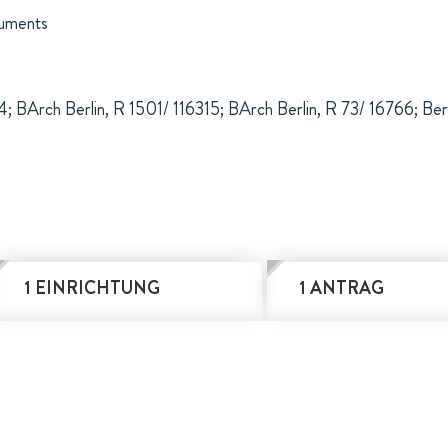
ruments
; BArch Berlin, R 1501/ 116315; BArch Berlin, R 73/ 16766; Beri
1 EINRICHTUNG
1 ANTRAG