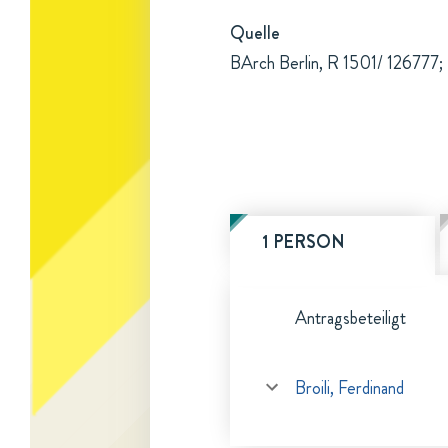
Quelle
BArch Berlin, R 1501/ 126777; 
1 PERSON
Antragsbeteiligt
Broili, Ferdinand