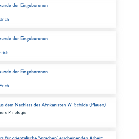
rkunde der Eingeborenen
drich
rkunde der Eingeborenen
e
Erich
rkunde der Eingeborenen
 Erich
aus dem Nachlass des Afrikanisten W. Schilde (Plauen)
ere Philologie
rs für orientalische Sprachen" erscheinenden Arbeit: