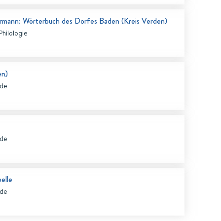
rmann: Wörterbuch des Dorfes Baden (Kreis Verden)
hilologie
en)
nde
nde
elle
nde