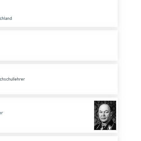
chland
chschullehrer
er