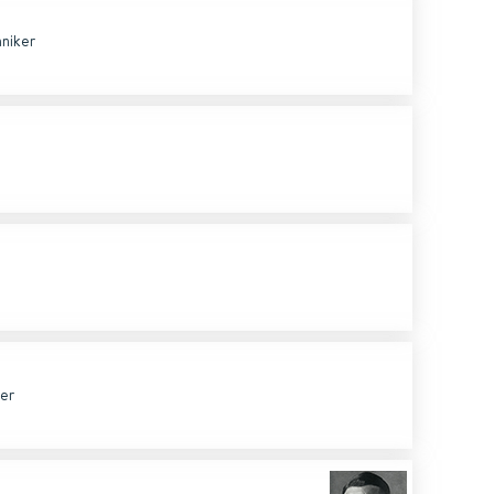
niker
er