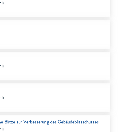
nik
nik
nik
che Blitze zur Verbesserung des Gebäudeblitzschutzes
nik