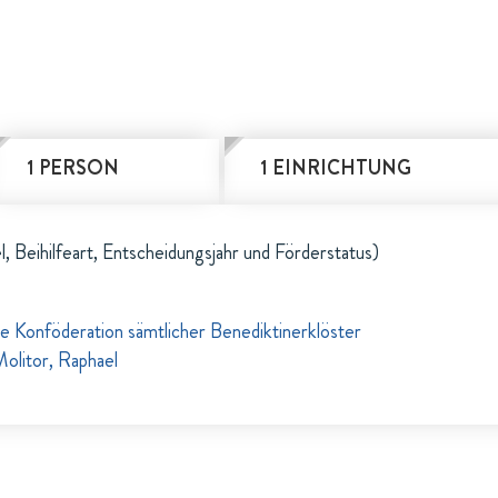
1 PERSON
1 EINRICHTUNG
l, Beihilfeart, Entscheidungsjahr und Förderstatus)
 Konföderation sämtlicher Benediktinerklöster
olitor, Raphael