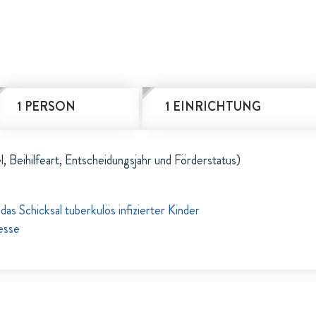
1 PERSON
1 EINRICHTUNG
l, Beihilfeart, Entscheidungsjahr und Förderstatus)
s Schicksal tuberkulös infizierter Kinder
esse