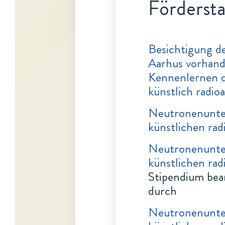
Fördersta
Besichtigung d
Aarhus vorhan
Kennenlernen d
künstlich radio
Neutronenunte
künstlichen rad
Neutronenunte
künstlichen rad
Stipendium bea
durch
Neutronenunte