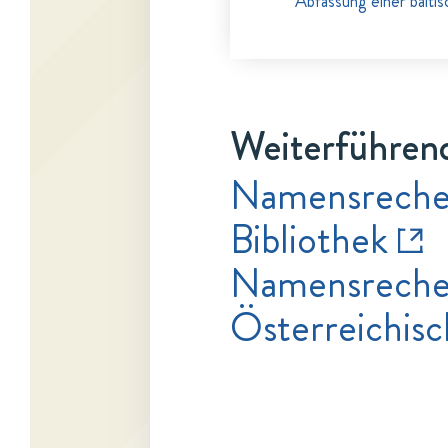
Abfassung einer balti
Weiterführend
Namensrecher
Bibliothek
Namensrecher
Österreichisc