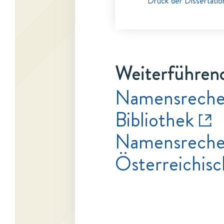
Druck der Dissertatio
Weiterführend
Namensrecher
Bibliothek
Namensrecher
Österreichisc