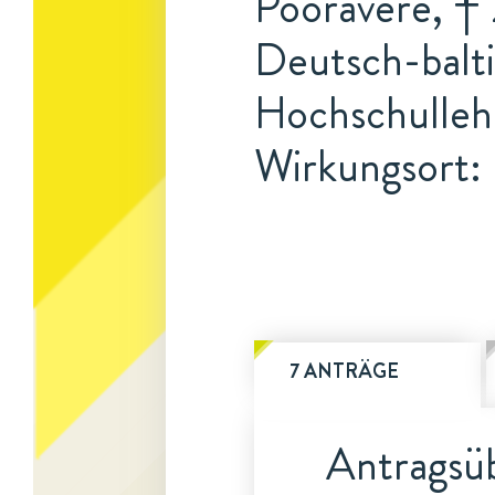
Pööravere, †
Deutsch-balti
Hochschulleh
Wirkungsort: 
7 ANTRÄGE
Antragsüb