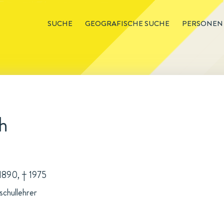
SUCHE
GEOGRAFISCHE SUCHE
PERSONEN
h
7.1890, † 1975
chullehrer