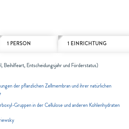
1 PERSON
1 EINRICHTUNG
l, Beihilfeart, Entscheidungsjahr und Förderstatus)
gen der pflanzlichen Zellmembran und ihrer natürlichen
e
rboxyl-Gruppen in der Cellulose und anderen Kohlenhydraten
triewsky