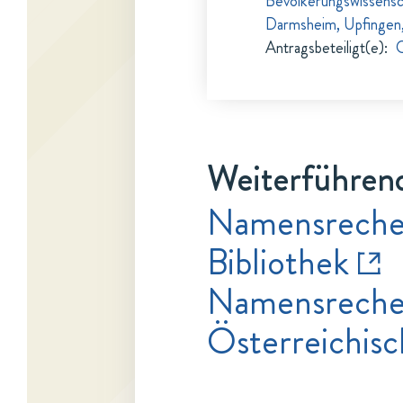
Bevölkerungswissensc
Darmsheim, Upfingen
Antragsbeteiligt(e)
:
G
Weiterführend
Namensrecher
Bibliothek
Namensrecher
Österreichisc