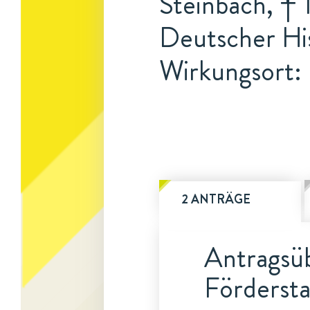
Steinbach, † 
Deutscher His
Wirkungsort:
2 ANTRÄGE
Antragsüb
Fördersta