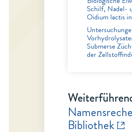
Biologische Eiw
Schilf, Nadel-
Oidium lactis i
Untersuchungen
Vorhydrolysaten
Submerse Zücht
der Zellstoffind
Weiterführend
Namensrecher
Bibliothek