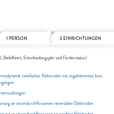
1 PERSON
2 EINRICHTUNGEN
l, Beihilfeart, Entscheidungsjahr und Förderstatus)
ermodynamik zweifacher Elektroden mit ungehemmten bzw.
rgängen
Untersuchungen
ung an stromdurchflossenen reversiblen Elektroden
ung an stromdurchflossenen reversiblen Elektroden