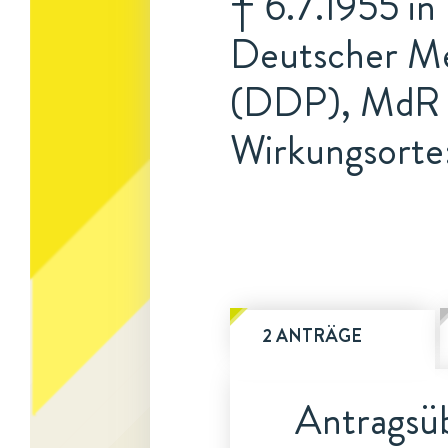
† 6.7.1955 in
Deutscher Med
(DDP), MdR
Wirkungsorte:
2 ANTRÄGE
Antragsüb