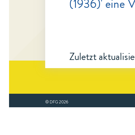
(1936)' eine 
Zuletzt aktualisi
© DFG
2026