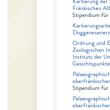
Kartierung der 
Fränkischen Al
Stipendium für
Kartierungsarb
Doggereisenerz
Ordnung und E
Zoologischen I
Instituts der U
Gesichtspunkt
Palaeographisc
oberfränkische
Stipendium für
Palaeographisc
oberfränkische