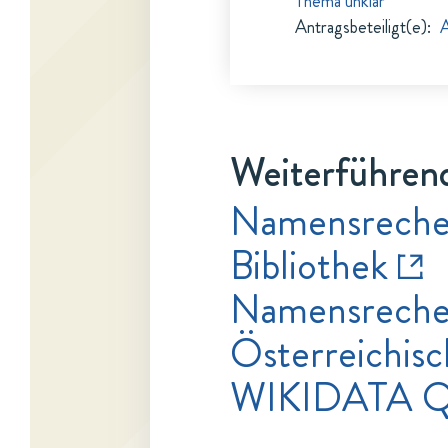
Thema unklar
Antragsbeteiligt(e)
:
A
Weiterführend
Namensrecher
Bibliothek
Namensrecher
Österreichisc
WIKIDATA Q