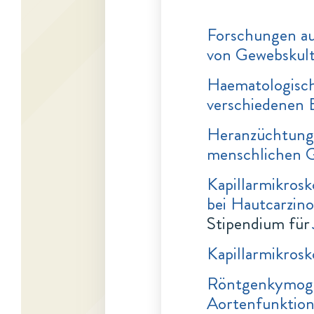
Forschungen au
von Gewebskul
Haematologisch
verschiedenen 
Heranzüchtung
menschlichen 
Kapillarmikros
bei Hautcarzin
Stipendium für
Kapillarmikros
Röntgenkymogr
Aortenfunktio