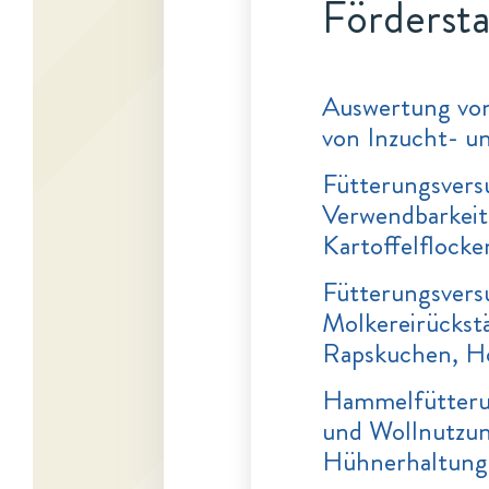
Fördersta
Auswertung von
von Inzucht- un
Fütterungsversu
Verwendbarkeit 
Kartoffelflock
Fütterungsversu
Molkereirückst
Rapskuchen, Ho
Hammelfütterun
und Wollnutzun
Hühnerhaltung