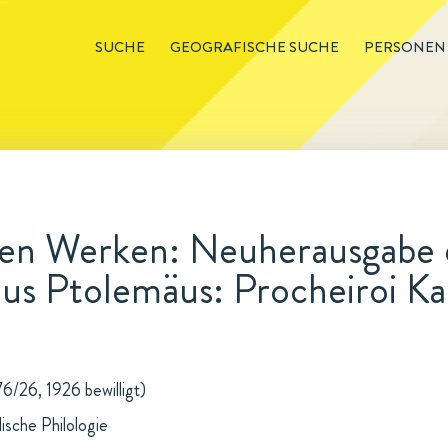
SUCHE
GEOGRAFISCHE SUCHE
PERSONEN
den Werken: Neuherausgabe d
ius Ptolemäus: Procheiroi K
6/26, 1926 bewilligt)
ische Philologie