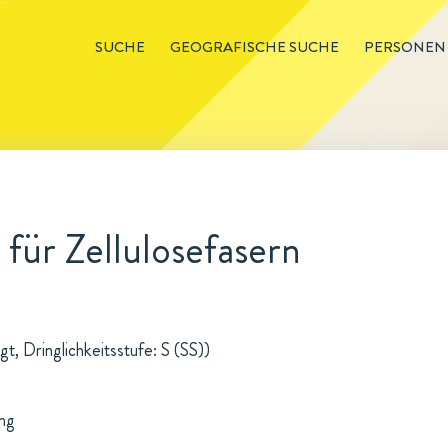
SUCHE
GEOGRAFISCHE SUCHE
PERSONEN
ür Zellulosefasern
t, Dringlichkeitsstufe: S (SS))
ung