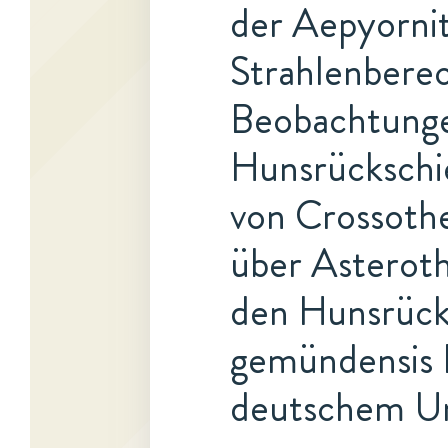
der Aepyornit
Strahlenberec
Beobachtunge
Hunsrückschi
von Crossoth
über Asteroth
den Hunsrück
gemündensis B
deutschem U