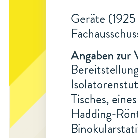
Geräte (1925 
Fachausschus
Angaben zur 
Bereitstellun
Isolatorenstu
Tisches, eine
Hadding-Rönt
Binokularstat