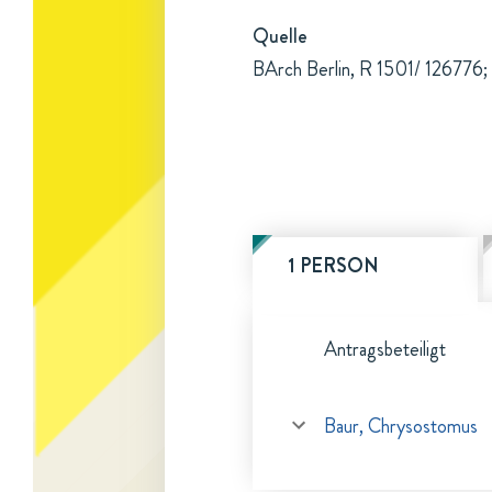
Quelle
BArch Berlin, R 1501/ 126776; 
1 PERSON
Antragsbeteiligt
Baur, Chrysostomus