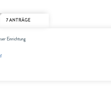
7 ANTRÄGE
eser Einrichtung
f