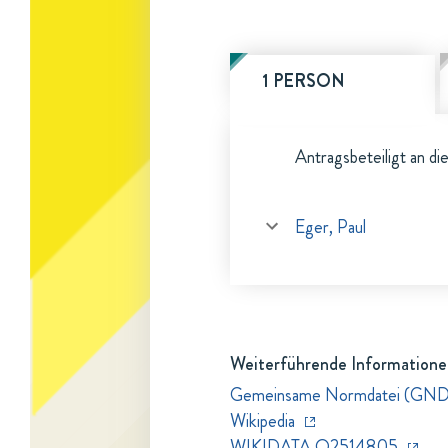
1 PERSON
Antragsbeteiligt an di
Eger, Paul
Weiterführende Informationen
Gemeinsame Normdatei (GN
Wikipedia
WIKIDATA Q2514805